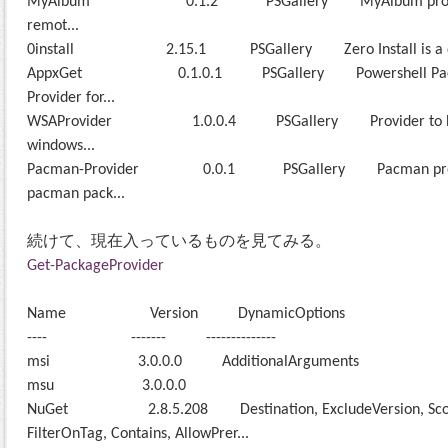
MyAlbum 0.1.2 PSGallery MyAlbum provider disc
remot...
0install 2.15.1 PSGallery Zero Install is a decentra
AppxGet 0.1.0.1 PSGallery Powershell Packag
Provider for...
WSAProvider 1.0.0.4 PSGallery Provider to Discover
windows...
Pacman-Provider 0.0.1 PSGallery Pacman provider e
pacman pack...
続けて、現在入っているものを見てみる。
Get-PackageProvider
Name Version DynamicOptions
---- ------- --------------
msi 3.0.0.0 AdditionalArguments
msu 3.0.0.0
NuGet 2.8.5.208 Destination, ExcludeVersion, Scope, 
FilterOnTag, Contains, AllowPrer...