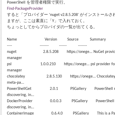
PowerShell を管理者権限で実行。
Find-PackageProvider
すると「プロバイダー 'nuget v2.8.5.208' がインス
ますが、ここは素直に「Y」で入れておく。
ちょっとしてからプロパイダの一覧が出てくる。
Name Version Source Summary
---- ------- ------ -------
nuget 2.8.5.208 https://onege... NuGet provider f
manager
psl 1.0.0.210 https://onege... psl provider for t
manager
chocolatey 2.8.5.130 https://onege... ChocolateyProt
meta-pa...
PowerShellGet 2.0.1 PSGallery PowerShell modu
discovering, in...
DockerProvider 0.0.0.3 PSGallery PowerShell mod
discovering, in...
ContainerImage 0.6.4.0 PSGallery This is a Pack