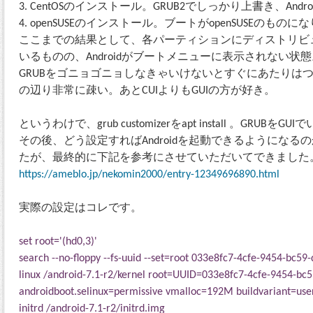
CentOSのインストール。GRUB2でしっかり上書き、Andr
openSUSEのインストール。ブートがopenSUSEのも
ここまでの結果として、各パーティションにディストリビ
いるものの、Androidがブートメニューに表示されない状態
GRUBをゴニョゴニョしなきゃいけないとすぐにあたりは
の辺り非常に疎い。あとCUIよりもGUIの方が好き。
というわけで、grub customizerをapt install 。GRU
その後、どう設定すればAndroidを起動できるようにな
たが、最終的に下記を参考にさせていただいてできました
https://ameblo.jp/nekomin2000/entry-12349696890.html
実際の設定はコレです。
set root='(hd0,3)'
search --no-floppy --fs-uuid --set=root 033e8fc7-4cfe-9454-bc5
linux /android-7.1-r2/kernel root=UUID=033e8fc7-4cfe-9454-bc
androidboot.selinux=permissive vmalloc=192M buildvariant=use
initrd /android-7.1-r2/initrd.img