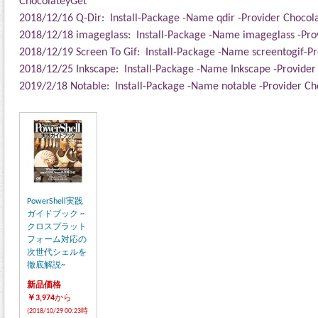
ChocolateyGet
2018/12/16
Q-Dir: Install-Package -Name qdir
-Provider Chocol
2018/12/18
imageglass: Install-Package -Name imageglass
-Pro
2018/12/19 Screen To Gif
: Install-Package -Name
screentogif
-P
2018/12/25
Inkscape: Install-Package -Name
Inkscape -Provide
2019/2/18 N
otable
: Install-Package -Name notable
-Provider Ch
PowerShell実践
ガイドブック ~
クロスプラット
フォーム対応の
次世代シェルを
徹底解説~
新品価格
￥3,974
から
(2018/10/29 00:23時