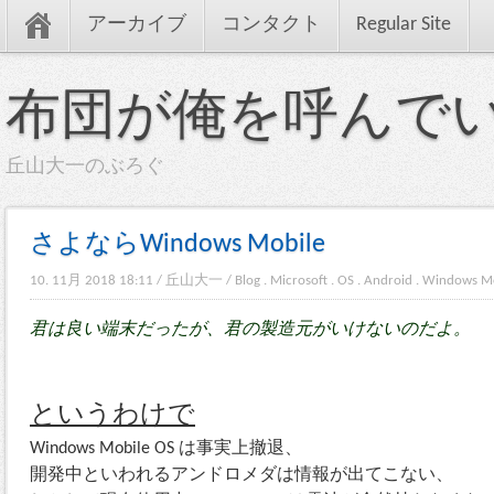
アーカイブ
コンタクト
Regular Site
布団が俺を呼んで
丘山大一のぶろぐ
さよならWindows Mobile
10. 11月 2018 18:11
/
丘山大一
/
Blog
.
Microsoft
.
OS
.
Android
.
Windows Mo
君は良い端末だったが、君の製造元がいけないのだよ。
というわけで
Windows Mobile OS は事実上撤退、
開発中といわれるアンドロメダは情報が出てこない、