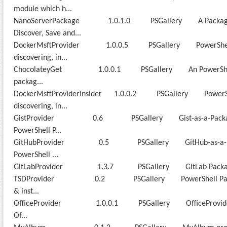
module which h...
NanoServerPackage 1.0.1.0 PSGallery A PackageMa
Discover, Save and...
DockerMsftProvider 1.0.0.5 PSGallery PowerShell m
discovering, in...
ChocolateyGet 1.0.0.1 PSGallery An PowerShell One
packag...
DockerMsftProviderInsider 1.0.0.2 PSGallery PowerShe
discovering, in...
GistProvider 0.6 PSGallery Gist-as-a-Package
PowerShell P...
GitHubProvider 0.5 PSGallery GitHub-as-a-Pack
PowerShell ...
GitLabProvider 1.3.7 PSGallery GitLab Package
TSDProvider 0.2 PSGallery PowerShell PackageM
& inst...
OfficeProvider 1.0.0.1 PSGallery OfficeProvider allo
Of...