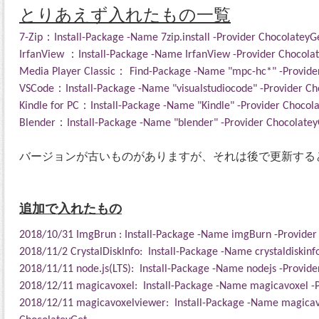
とりあえず入れたもの一覧
7-Zip：Install-Package -Name 7zip.install -Provider ChocolateyG
IrfanView ：Install-Package -Name IrfanView -Provider Chocola
Media Player Classic： Find-Package -Name "mpc-hc*" -Provider
VSCode：Install-Package -Name "visualstudiocode" -Provider Ch
Kindle for PC：Install-Package -Name "Kindle" -Provider Chocol
Blender：Install-Package -Name "blender" -Provider Chocolatey
バージョンが古いものがありますが、それは後で更新する
追加で入れたもの
2018/10/31 ImgBrun : Install-Package -Name imgBurn -Provider
2018/11/2 CrystalDiskInfo: Install-Package -Name crystaldiskinf
2018/11/11 node.js(LTS): Install-Package -Name nodejs -Provid
2018/12/11
magicavoxel: Install-Package -Name magicavoxel -
2018/12/11
magicavoxelviewer: Install-Package -Name
magicav