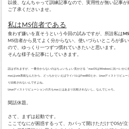
以後、なんちゃって訓練記事なので、実用性が無い記事が
ご了承くださいませ。
私はMS信者である
食わず嫌いを直そうという今回の試みですが、所詮私は
M
MS信者から見てよく分からない、使いづらいところが多
ので、ゆっくり一つずつ慣れていきたいと思います。
そんな様子を記事にしていきます。
話はずれますが、一番分からないのはちょいちょい見かける「macOSはWindowsに比べいか
macはunix系統なんだから、どっちかといえばライバルはFreeBSDとか、Linuxディスト
り比較されないんですよね。
Linuxディストリビューションの方もmacとはあまり比較されないし。なんでじゃろ。
閑話休題。
さて、まずは起動です。
ここでなにが困惑するって、カパって開けただけでOSが