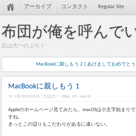
アーカイブ
コンタクト
Regular Site
布団が俺を呼んで
丘山大一のぶろぐ
MacBookに親しもう 2
|
あけましておめでとう
MacBookに親しもう 1
12. 1月 2019 02:35
/
丘山大一
/
Blog
.
OS
.
macOS
Appleのホームページ見てみたら、macOSは小文字始まりで
すね。
きっとこの辺りもこだわりがあるに違いない。