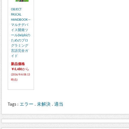
OBJECT
PASCAL
HANDBOOK―
マルチデバ
イス開発ツ
ールDelphiの
ためのプロ
グラミング
言語完全ガ
イド
新品価格
￥6,480
から
(2016/9/6 08:13
時点)
Tags :
エラー
.
未解決
.
適当