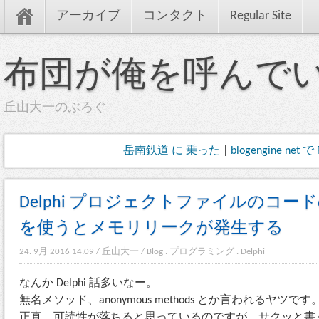
アーカイブ
コンタクト
Regular Site
布団が俺を呼んで
丘山大一のぶろぐ
岳南鉄道 に 乗った
|
blogengine net で 
Delphi プロジェクトファイルのコ
を使うとメモリリークが発生する
24. 9月 2016 14:09
/
丘山大一
/
Blog
.
プログラミング
.
Delphi
なんか Delphi 話多いなー。
無名メソッド、anonymous methods とか言われるヤツです
正直、可読性が落ちると思っているのですが、サクッと書