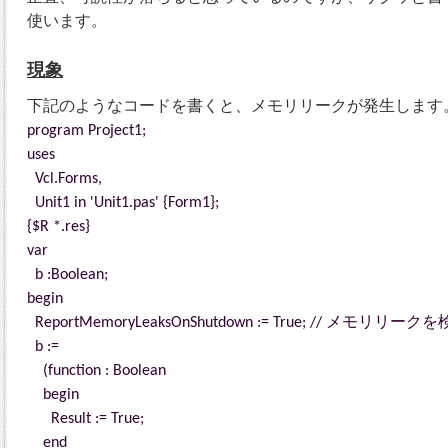
使います。
現象
下記のようなコードを書くと、メモリリークが発生します
program Project1;
uses
Vcl.Forms,
Unit1 in 'Unit1.pas' {Form1};
{$R *.res}
var
b :Boolean;
begin
ReportMemoryLeaksOnShutdown := True; // メモリリーク
b :=
(function : Boolean
begin
Result := True;
end