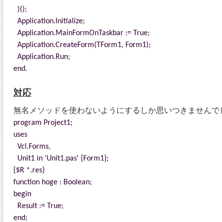
)();
Application.Initialize;
Application.MainFormOnTaskbar := True;
Application.CreateForm(TForm1, Form1);
Application.Run;
end.
対応
無名メソッドを使わないようにするしか思いつきませんで
program Project1;
uses
Vcl.Forms,
Unit1 in 'Unit1.pas' {Form1};
{$R *.res}
function hoge : Boolean;
begin
Result := True;
end;