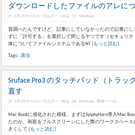
ダウンロードしたファイルのアレに
21. 2月 2019 13:02
/
丘山大一
/
Blog
.
OS
.
Windows
昔調べたんですけど、記事にしていなかったので記事にし
ずに「許可する」を選択して閉じるヤツです（セキュリテ
体についてファイルシステムであるNT
[もっと読む]
Tags :
適当
Sruface Pro3 のタッチパッド（ト
直す
29. 1月 2019 14:01
/
丘山大一
/
Blog
.
OS
.
Windows
.
開発ツール
Mac Bookに感化された模様。まずはSylphyHorn導入Mac
たのが、画面をフルスクリーンにした際のワークスペース
きくして
[もっと読む]