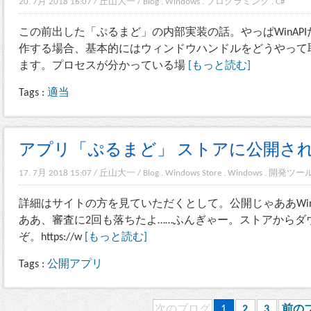
20. 7月 2018 16:07
/
丘山大一
/
Blog
.
Windows
.
プログラミング
.
C#
この前出した「ぷるまど」の内部実装の話。やっぱWinAP
作する場合、基本的にはウィンドウハンドルをどうやって
ます。プロセスが分かっている場
[もっと読む]
Tags :
適当
アプリ「ぷるまど」 ストアに公開さ
17. 7月 2018 15:07
/
丘山大一
/
Blog
.
Windows Store
.
Windows
.
開発ツー
詳細はサイトの方を見ていただくとして。公開じゃああWindow
ああ、審査に2回も落ちたよ……ふんぎゃー。ストアからダ
ぞ。https://w
[もっと読む]
Tags :
公開アプリ
次のブログ
1
2
3
前の