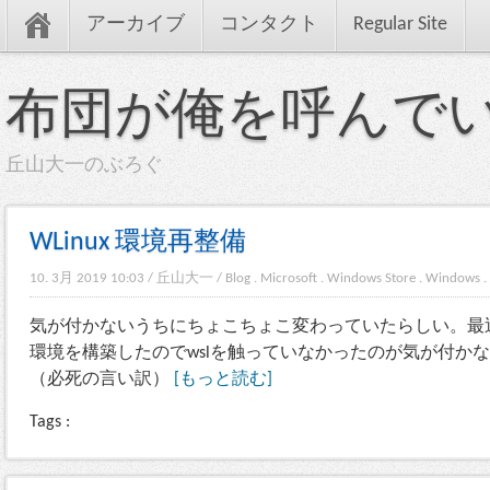
アーカイブ
コンタクト
Regular Site
布団が俺を呼んで
丘山大一のぶろぐ
WLinux 環境再整備
10. 3月 2019 10:03
/
丘山大一
/
Blog
.
Microsoft
.
Windows Store
.
Windows
.
気が付かないうちにちょこちょこ変わっていたらしい。最近は実機のu
環境を構築したのでwslを触っていなかったのが気が付か
（必死の言い訳）
[もっと読む]
Tags :