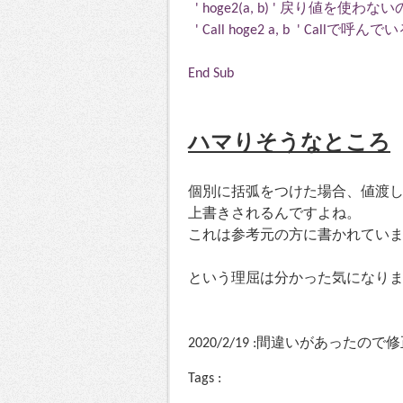
' hoge2(a, b) ' 戻り値
' Call hoge2 a, b ' Ca
End Sub
ハマりそうなところ
個別に括弧をつけた場合、値渡しに
上書きされるんですよね。
これは参考元の方に書かれてい
という理屈は分かった気になり
2020/2/19 :間違いがあったので
Tags :