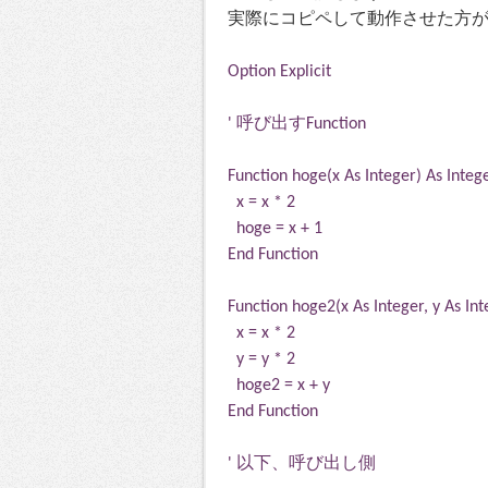
実際にコピペして動作させた方
Option Explicit
' 呼び出すFunction
Function hoge(x As Integer) As Integ
x = x * 2
hoge = x + 1
End Function
Function hoge2(x As Integer, y As Int
x = x * 2
y = y * 2
hoge2 = x + y
End Function
' 以下、呼び出し側