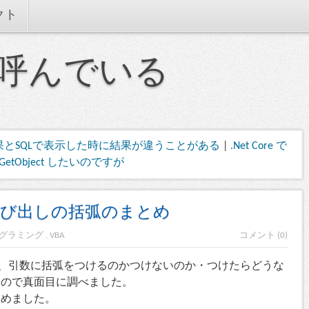
クト
呼んでいる
果とSQLで表示した時に結果が違うことがある
|
.Net Core で
GetObject したいのですが
呼び出しの括弧のまとめ
グラミング
.
VBA
コメント (0)
際、引数に括弧をつけるのかつけないのか・つけたらどうな
たので真面目に調べました。
とめました。