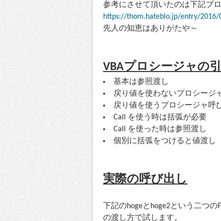
参考にさせて頂いたのは下記ブ
https://thom.hateblo.jp/entry/2016
先人の知恵はありがたや～
VBAプロシージャの
基本は参照渡し
戻り値を使わないプロシージ
戻り値を使うプロシージャ呼
Call を使う時は括弧が必要
Call を使った時は参照渡し
個別に括弧をつけると値渡し
実際の呼び出し
下記のhogeとhoge2という二つ
の渡し方で試します。