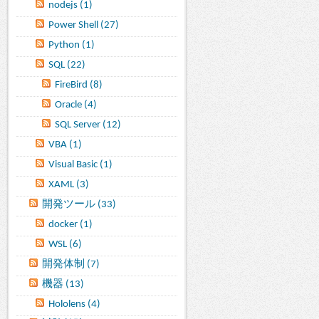
nodejs (1)
Power Shell (27)
Python (1)
SQL (22)
FireBird (8)
Oracle (4)
SQL Server (12)
VBA (1)
Visual Basic (1)
XAML (3)
開発ツール (33)
docker (1)
WSL (6)
開発体制 (7)
機器 (13)
Hololens (4)