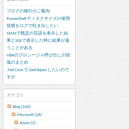
ブログの移行のご案内
PowerShell ディスクサイズの使用
状態をログで吐き出したい
SSMSで既定の言語を表示した結
果とSQLで表示した時に結果が違
うことがある
VBAのプロシージャ呼び出しの括
弧のまとめ
.Net Core で GetObject したいので
すが
カテゴリ
Blog (240)
Microsoft (26)
Azure (2)