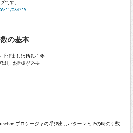
ログです。
/06/11/084715
引数の基本
ャ呼び出しは括弧不要
び出しは括弧が必要
のFunction プロシージャの呼び出しパターンとその時の引数