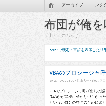
アーカイブ
コンタ
布団が俺を
丘山大一のぶろぐ
SSMSで既定の言語を表示した結
VBAのプロシージャ
10. 2月 2020 23:02
/
丘山大一
/
Blog
.
プロ
VBAでプロシージャ呼び出しの
るのかが異様に分かりづらかっ
というか自分の整理のためにま