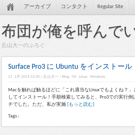
アーカイブ
コンタクト
Regular Site
布団が俺を呼んで
丘山大一のぶろぐ
Surface Pro3 に Ubuntu をインストール
21. 1月 2019 22:30
/
丘山大一
/
Blog
.
OS
.
Linux
.
Windows
Macを触れば触るほどに「これ適当なLinuxでもよくね
してインストール！手順検索してみると、Pro3での実行
チでした。ただ、私が実施
[もっと読む]
Tags :