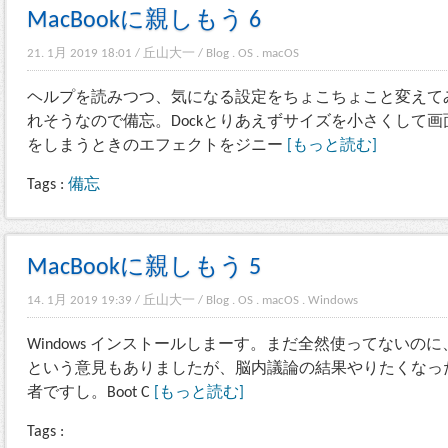
MacBookに親しもう 6
21. 1月 2019 18:01
/
丘山大一
/
Blog
.
OS
.
macOS
ヘルプを読みつつ、気になる設定をちょこちょこと変えて
れそうなので備忘。Dockとりあえずサイズを小さくして
をしまうときのエフェクトをジニー
[もっと読む]
Tags :
備忘
MacBookに親しもう 5
14. 1月 2019 19:39
/
丘山大一
/
Blog
.
OS
.
macOS
.
Windows
Windows インストールしまーす。まだ全然使ってないのに、
という意見もありましたが、脳内議論の結果やりたくなっ
者ですし。Boot C
[もっと読む]
Tags :